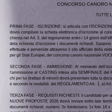
CONCORSO CANORO N
TUTTE L
PRIMA FASE - ISCRIZIONE: si articola con l'ISCRIZI
dovrá compilare la scheda elettronica d'iscrizione al conco
chiesta nel
Art. 3.
del regolamento entro i 14 giorni dall'ef
dela richiesta d'iscrizione i documenti richiesti. Saranno
effettuate e pervenute attraverso il sito ufficiale della s
per gli Stati Europei, del concorso canoro nazional
SECONDA FASE - AMMISSIONE: Al momento dell'iscrizio
l'ammissione al CASTING intesa alla SEMIFINALE d
chi per lui (trattasi di minori) dovrá presentare tutta la do
e secondo le modalitá del
REGOLAMENTO
Art. 1. a) Art.
TERZA FASE - REQUISITI RICHIESTI: il candidato per
NUOVE PROPOSTE 2026 dovrá inviare entro tale termine pr
documenti richiesti: numero: 3x fototessera; 1x foto 18 x