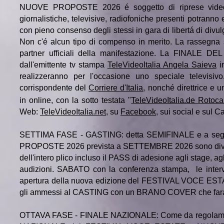
NUOVE PROPOSTE 2026 é soggetto di riprese video e 
giornalistiche, televisive, radiofoniche presenti potranno e
con pieno consenso degli stessi in gara di libertá di divu
Non c'é alcun tipo di compenso in merito. La rassegna
partner ufficiali della manifestazione. La FINA
dall'emittente tv stampa
TeleVideoItalia Angela Saieva
in
realizzeranno per l'occasione uno speciale televis
corrispondente del
Corriere d'Italia
, nonché direttrice e u
in online, con la sotto testata "
TeleVideoItalia.de Rotoca
Web:
TeleVideoItalia.net
, su
Facebook,
sui social e sul C
SETTIMA FASE - GASTING: detta SEMIFINALE e a s
PROPOSTE 2026 prevista a SETTEMBRE 2026 sono divis
dell'intero plico incluso il PASS di adesione agli stage, ag
audizioni. SABATO con la conferenza stampa, le intervi
apertura della nuova edizione del FESTIVAL VOCE ESTA
gli ammessi al CASTING con un BRANO COVER che fará da
OTTAVA FASE - FINALE NAZIONALE: Come da regolamento, t