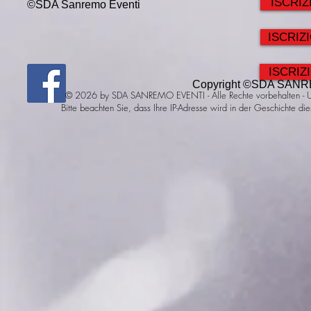
ISCRIZ
©SDA Sanremo Eventi
ISCRIZ
ISCRIZ
Copyright ©SDA SANR
© 2026 by SDA SANREMO EVENTI - Alle Rechte vorbehalten - Um
Bitte beachten Sie, dass Ihre IP-Adresse wird in der Geschichte die