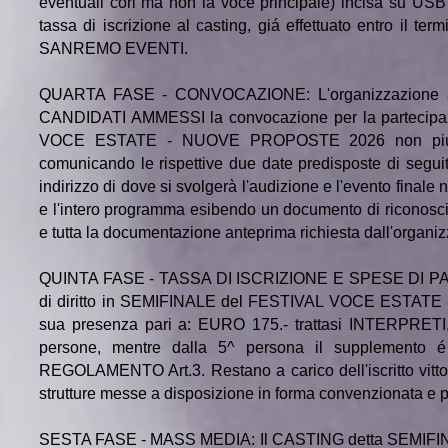
eventuali cori ma non la voce principale) incisa su US
tassa di iscrizione al casting, giá effettuato entro il ter
SANREMO EVENTI.
QUARTA FASE - CONVOCAZIONE: L'organizzazione artisti
CANDIDATI AMMESSI la convocazione per la partecipa
VOCE ESTATE - NUOVE PROPOSTE 2026 non piú tar
comunicando le rispettive due date predisposte di s
indirizzo di dove si svolgerà l'audizione e l'evento finale 
e l'intero programma esibendo un documento di riconoscime
e tutta la documentazione anteprima richiesta dall'organ
QUINTA FASE - TASSA DI ISCRIZIONE E SPESE DI PART
di diritto in SEMIFINALE del FESTIVAL VOCE ESTATE -
sua presenza pari a: EURO 175.- trattasi INTERPRETI,
persone, mentre dalla 5^ persona il supplemento é 
REGOLAMENTO Art.3
. Restano a carico dell'iscritto vi
strutture messe a disposizione in forma convenzionata e per
SESTA FASE - MASS MEDIA: Il CASTING detta SEMIFI