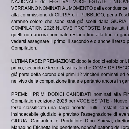
NAZIONALE del FESTIVAL VOCE ESTATE - NUOVE PRO
VERRANNO NOMINATI AL MOMENTO dalla conduttrice e si d
alla commissione di GIURIA e il PUBBLICO, pena l'escl
saranno coloro che sono stati giá scelti dalla GIURIA
COMPILATION 2026 NUOVE PROPOSTE. Mentre tutti i can
quelli non ancora nominati, restano fino alla fine in gara 
vedersi assegnare il primo, il secondo e o anche il terzo 
Compilation.
ULTIMA FASE: PREMIAZIONE dopo le dodici esibizioni, l
primo, secondo e terzo classificato che COME DA REG
giá parte della corona dei primi 12 vincitori nominati ed 
nel vivo della competizione finale e pertanto ancora in gar
PREMI: I PRIMI DODICI CANDIDATI nominati alla F
Compilation edizione 2026 per VOCE ESTATE - Nuove Prop
terzo classificato una Targa ricordo. Tutti i restanti can
insindacabile giudizio é previsto l'assegnazione di eve
GIURIA,
Cantautore e Produttore Dino Saieva
, dirett
Managing Etichetta Indipendente, nonché patrono dell'o